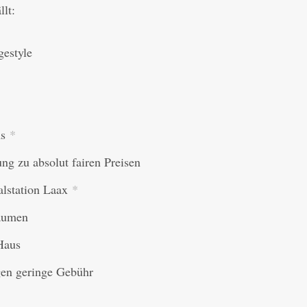
lt:
gestyle
ms
*
ng zu absolut fairen Preisen
Talstation Laax
*
Räumen
Haus
gen geringe Gebühr