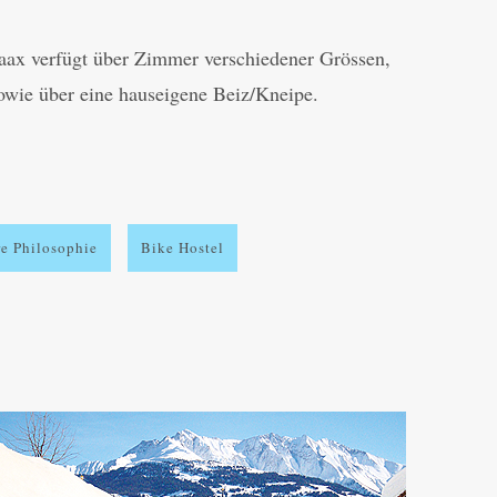
ax verfügt über Zimmer verschiedener Grössen,
sowie über eine hauseigene Beiz/Kneipe.
e Phi­lo­so­phie
Bike Hostel