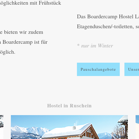
öglichkeiten mit Frühstück
Das Boardercamp Hostel La
Etagenduschen/-toiletten, 
re bieten wir zudem
m Boardercamp ist für
*
nur im Winter
öglich.
Pauschalangebote
Unser
Hostel in Ruschein