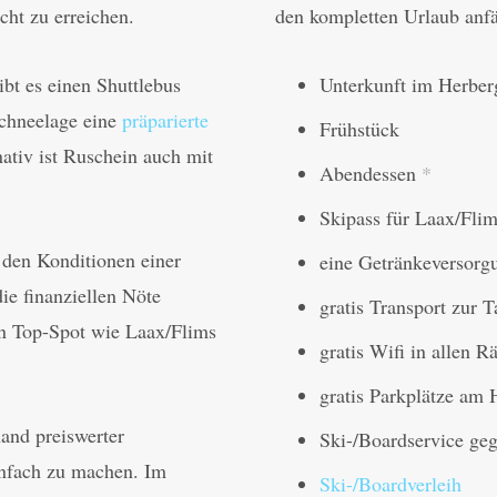
cht zu erreichen.
den kompletten Urlaub anfäl
ibt es einen Shuttlebus
Unterkunft im Herber
Schneelage eine
präparierte
Frühstück
ativ ist Ruschein auch mit
Abendessen
*
Skipass für Laax/Fli
 den Konditionen einer
eine Getränkeversorgu
ie finanziellen Nöte
gratis Transport zur 
en Top-Spot wie Laax/Flims
gratis Wifi in allen 
gratis Parkplätze am 
and preiswerter
Ski-/Boardservice ge
infach zu machen. Im
Ski-/Boardverleih