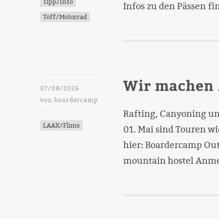
Tipp/Info
Infos zu den Pässen fi
Töff/Motorrad
Wir machen 
07/08/2026
von
boardercamp
Rafting, Canyoning un
LAAX/Flims
01. Mai sind Touren w
hier: Boardercamp Out
mountain hostel Anme