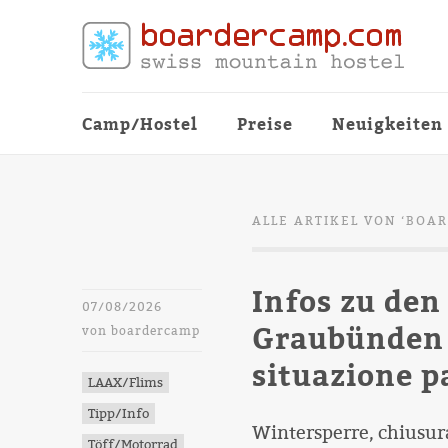
Camp/Hostel
Preise
Neuigkeiten
ALLE ARTIKEL VON ‘
BOA
Infos zu den
07/08/2026
Graubünden 
von
boardercamp
situazione p
LAAX/Flims
Tipp/Info
Wintersperre, chiusura
Töff/Motorrad