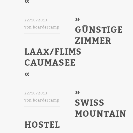
«
»
22/10/2013
GÜNSTIGE
von
boardercamp
ZIMMER
LAAX/FLIMS
CAUMASEE
«
»
22/10/2013
SWISS
von
boardercamp
MOUNTAIN
HOSTEL